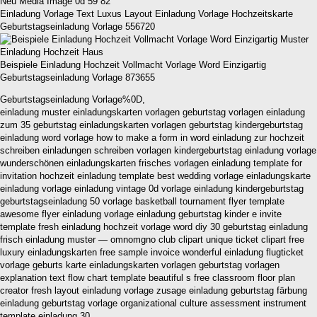
Einladung Vorlage Text Luxus Layout Einladung Vorlage Hochzeitskarte
Geburtstagseinladung Vorlage 556720
Beispiele Einladung Hochzeit Vollmacht Vorlage Word Einzigartig
Geburtstagseinladung Vorlage 873655
Geburtstagseinladung Vorlage%0D,
einladung muster einladungskarten vorlagen geburtstag vorlagen einladung
zum 35 geburtstag einladungskarten vorlagen geburtstag kindergeburtstag
einladung word vorlage how to make a form in word einladung zur hochzeit
schreiben einladungen schreiben vorlagen kindergeburtstag einladung vorlage
wunderschönen einladungskarten frisches vorlagen einladung template for
invitation hochzeit einladung template best wedding vorlage einladungskarte
einladung vorlage einladung vintage 0d vorlage einladung kindergeburtstag
geburtstagseinladung 50 vorlage basketball tournament flyer template
awesome flyer einladung vorlage einladung geburtstag kinder e invite
template fresh einladung hochzeit vorlage word diy 30 geburtstag einladung
frisch einladung muster — omnomgno club clipart unique ticket clipart free
luxury einladungskarten free sample invoice wonderful einladung flugticket
vorlage geburts karte einladungskarten vorlagen geburtstag vorlagen
explanation text flow chart template beautiful s free classroom floor plan
creator fresh layout einladung vorlage zusage einladung geburtstag färbung
einladung geburtstag vorlage organizational culture assessment instrument
template einladung 30