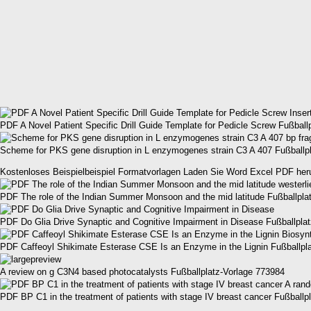
PDF A Novel Patient Specific Drill Guide Template for Pedicle Screw Fußball
Scheme for PKS gene disruption in L enzymogenes strain C3 A 407 Fußballp
Kostenloses Beispielbeispiel Formatvorlagen Laden Sie Word Excel PDF her
PDF The role of the Indian Summer Monsoon and the mid latitude Fußballpla
PDF Do Glia Drive Synaptic and Cognitive Impairment in Disease Fußballpla
PDF Caffeoyl Shikimate Esterase CSE Is an Enzyme in the Lignin Fußballpl
A review on g C3N4 based photocatalysts Fußballplatz-Vorlage 773984
PDF BP C1 in the treatment of patients with stage IV breast cancer Fußballp