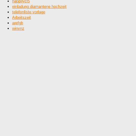
happilycl5
einladung diamantene hochzeit
telefonliste vorlage
Arbeitszeit
arefgh
winvnz