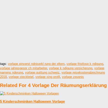
tags:
vorlage einverst ndniserkl rung der eltern
,
vorlage fristlose k ndigung
,
vorlage jahresgespr ch mitarbeiter
,
vorlage k ndigung versicherung
,
vorlage
namens nderung
,
vorlage quittung schweiz
,
vorlage reisekostenabrechnung
2018
,
vorlage steckbrief
,
vorlage xing profil
,
vorlage zeugnis
Related For 4 Vorlage Der Räumungserklärung
5 Kinderschminken Halloween Vorlage