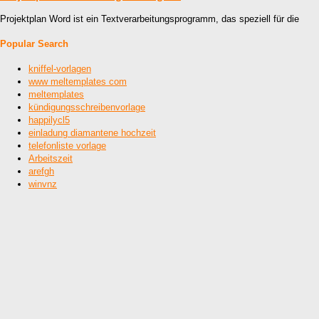
Projektplan Word ist ein Textverarbeitungsprogramm, das speziell für die
Popular Search
kniffel-vorlagen
www meltemplates com
meltemplates
kündigungsschreibenvorlage
happilycl5
einladung diamantene hochzeit
telefonliste vorlage
Arbeitszeit
arefgh
winvnz