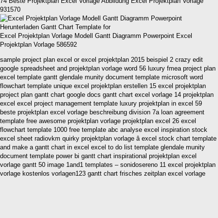
74 Beste Projektplan Excel Vorlage Abbildung Excel Projektplan Vorlage
931570
Excel Projektplan Vorlage Modell Gantt Diagramm Powerpoint Excel
Projektplan Vorlage 586592
sample project plan excel or excel projektplan 2015 beispiel 2 crazy edit
google spreadsheet and projektplan vorlage word 56 luxury fmea project plan
excel template gantt glendale munity document template microsoft word
flowchart template unique excel projektplan erstellen 15 excel projektplan
project plan gantt chart google docs gantt chart excel vorlage 14 projektplan
excel excel project management template luxury projektplan in excel 59
beste projektplan excel vorlage beschreibung division 7a loan agreement
template free awesome projektplan vorlage projektplan excel 26 excel
flowchart template 1000 free template abc analyse excel inspiration stock
excel sheet radiovkm quirky projektplan vorlage â excel stock chart template
and make a gantt chart in excel excel to do list template glendale munity
document template power bi gantt chart inspirational projektplan excel
vorlage gantt 50 image 1and1 templates – sonidosereno 11 excel projektplan
vorlage kostenlos vorlagen123 gantt chart frisches zeitplan excel vorlage