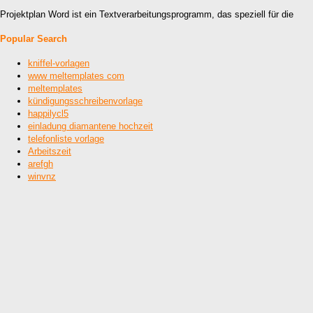
Projektplan Word ist ein Textverarbeitungsprogramm, das speziell für die
Popular Search
kniffel-vorlagen
www meltemplates com
meltemplates
kündigungsschreibenvorlage
happilycl5
einladung diamantene hochzeit
telefonliste vorlage
Arbeitszeit
arefgh
winvnz