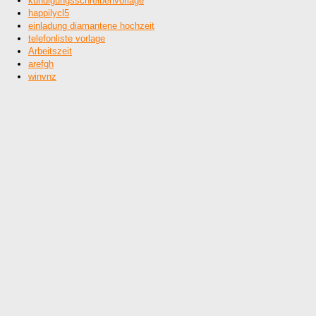
kündigungsschreibenvorlage
happilycl5
einladung diamantene hochzeit
telefonliste vorlage
Arbeitszeit
arefgh
winvnz