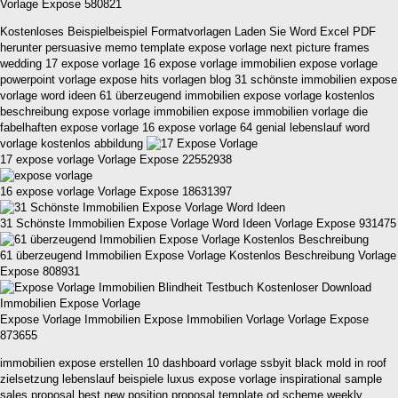
Vorlage Expose 580821
Kostenloses Beispielbeispiel Formatvorlagen Laden Sie Word Excel PDF
herunter persuasive memo template expose vorlage next picture frames
wedding 17 expose vorlage 16 expose vorlage immobilien expose vorlage
powerpoint vorlage expose hits vorlagen blog 31 schönste immobilien expose
vorlage word ideen 61 überzeugend immobilien expose vorlage kostenlos
beschreibung expose vorlage immobilien expose immobilien vorlage die
fabelhaften expose vorlage 16 expose vorlage 64 genial lebenslauf word
vorlage kostenlos abbildung
17 expose vorlage Vorlage Expose 22552938
16 expose vorlage Vorlage Expose 18631397
31 Schönste Immobilien Expose Vorlage Word Ideen Vorlage Expose 931475
61 überzeugend Immobilien Expose Vorlage Kostenlos Beschreibung Vorlage
Expose 808931
Expose Vorlage Immobilien Expose Immobilien Vorlage Vorlage Expose
873655
immobilien expose erstellen 10 dashboard vorlage ssbyit black mold in roof
zielsetzung lebenslauf beispiele luxus expose vorlage inspirational sample
sales proposal best new position proposal template od scheme weekly