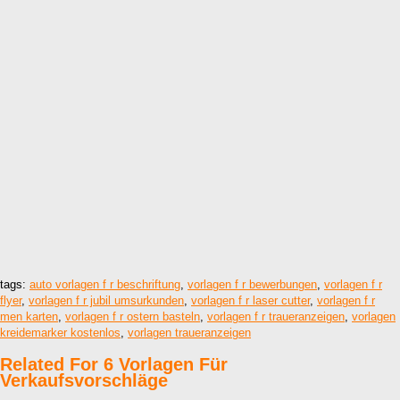
tags:
auto vorlagen f r beschriftung
,
vorlagen f r bewerbungen
,
vorlagen f r
flyer
,
vorlagen f r jubil umsurkunden
,
vorlagen f r laser cutter
,
vorlagen f r
men karten
,
vorlagen f r ostern basteln
,
vorlagen f r traueranzeigen
,
vorlagen
kreidemarker kostenlos
,
vorlagen traueranzeigen
Related For 6 Vorlagen Für
Verkaufsvorschläge