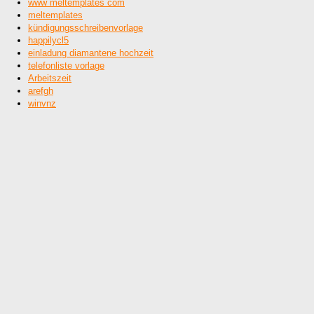
www meltemplates com
meltemplates
kündigungsschreibenvorlage
happilycl5
einladung diamantene hochzeit
telefonliste vorlage
Arbeitszeit
arefgh
winvnz