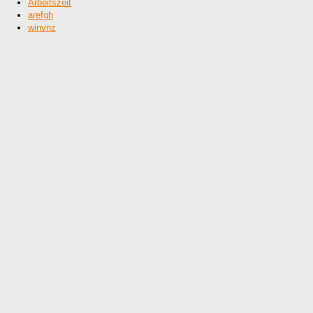
Arbeitszeit
arefgh
winvnz