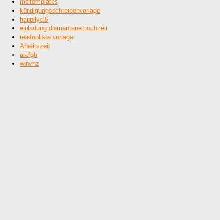
meltemplates
kündigungsschreibenvorlage
happilycl5
einladung diamantene hochzeit
telefonliste vorlage
Arbeitszeit
arefgh
winvnz