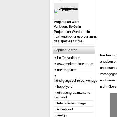
Projektplan Word
Vorlagen: So Gelin
Projektplan Word ist ein
Textverarbeitungsprogramm,
das speziell für die
Popular Search
Rechnung 
kniffel-vorlagen
angaben erw
www meltemplates com
anpassen. 
meltemplates
vorangegan
und deren 
kündigungsschreibenvorlage
happilycl5
nicht übers
einladung diamantene
hochzeit
telefonliste vorlage
Arbeitszeit
arefgh