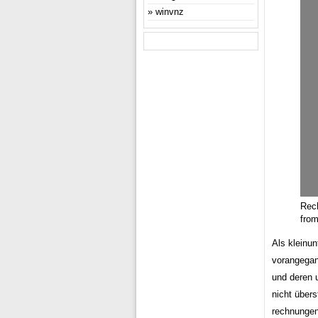
winvnz
Rec
fro
Als kleinu
vorangegan
und deren 
nicht übers
rechnungen