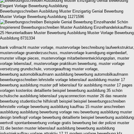
Bewerbungsschreiben Ausbildung Muster Einzigartig Genial Bewerbung
Muster Vorlage Bewerbung Ausbildung 11271596
25 Herunterladbare Muster Bewerbung Ausbildung Muster Vorlage Bewerbung
Ausbildung 8731334
bank vollmacht muster vorlage, mustervorlage beschreibung laufwerkstruktur,
mustervorlage gruenderzuschuss, mustervorlage kuendigung eigenbedarf,
munster village pieces, mustervorlage mitarbeiterentwicklungsplan, muster
vorlage lebenslauf, mustervorlage praktikum bewerbung, muster vorlage
versetzung grundschule, vorsorgeauftrag muster vorlage,
bewerbung automobilkaufmann ausbildung bewerbung automobilkaufmann
bewerbungsschreiben lehrstelle vorlage lebenslauf ausbildung muster 17
bewerbung ausbildung muster pdf lebenslauf für ausbildung muster 17 pages
vorlagen kostenlos detaillierte beispiel bewerbung ausbildung 35 schön
schulische ausbildung lebenslauf yayaconnection muster 26 das neueste
bewerbung studentische hilfskraft beispiel beispiel bewerbungsschreiben
lehrstelle vorlage bewerbung ausbildung kauffrau 15 muster anschreiben
ausbildung ausbildung bewerbung vorlage neu bewerbung ausbildung muster
design briefkopf vorlage bewerbung detaillierte beispiel bewerbung ausbildung
wertvoll spontanbewerbung vorlage gratis bewerbung bei der polizei muster
31 die besten muster lebenslauf ausbildung bewerbung ausbildung
industriekauffrau vorlage attraktiv 17 11 modern vorlage bewerbung kfz