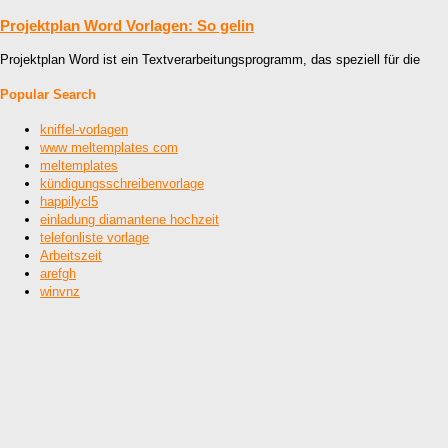
Projektplan Word Vorlagen: So gelin
Projektplan Word ist ein Textverarbeitungsprogramm, das speziell für die
Popular Search
kniffel-vorlagen
www meltemplates com
meltemplates
kündigungsschreibenvorlage
happilycl5
einladung diamantene hochzeit
telefonliste vorlage
Arbeitszeit
arefgh
winvnz