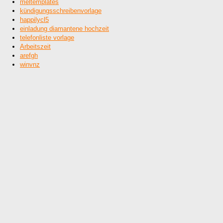
meltemplates
kündigungsschreibenvorlage
happilycl5
einladung diamantene hochzeit
telefonliste vorlage
Arbeitszeit
arefgh
winvnz