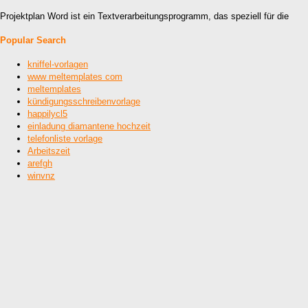
Projektplan Word ist ein Textverarbeitungsprogramm, das speziell für die
Popular Search
kniffel-vorlagen
www meltemplates com
meltemplates
kündigungsschreibenvorlage
happilycl5
einladung diamantene hochzeit
telefonliste vorlage
Arbeitszeit
arefgh
winvnz