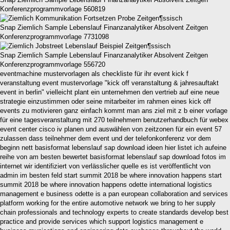
Konferenzprogrammvorlage 560819
Snap Ziemlich Sample Lebenslauf Finanzanalytiker Absolvent Zeitgen
Konferenzprogrammvorlage 7731098
Snap Ziemlich Sample Lebenslauf Finanzanalytiker Absolvent Zeitgen
Konferenzprogrammvorlage 556720
eventmachine mustervorlagen als checkliste für ihr event kick f
veranstaltung event mustervorlage "kick off veranstaltung & jahresauftakt
event in berlin" vielleicht plant ein unternehmen den vertrieb auf eine neue
strategie einzustimmen oder seine mitarbeiter im rahmen eines kick off
events zu motivieren ganz einfach kommt man ans ziel mit z b einer vorlage
für eine tagesveranstaltung mit 270 teilnehmern benutzerhandbuch für webex
event center cisco iv planen und auswählen von zeitzonen für ein event 57
zulassen dass teilnehmer dem event und der telefonkonferenz vor dem
beginn nett basisformat lebenslauf sap download ideen hier listet ich aufeine
reihe von am besten bewertet basisformat lebenslauf sap download fotos im
internet wir identifiziert von verlässlicher quelle es ist veröffentlicht von
admin im besten feld start summit 2018 be where innovation happens start
summit 2018 be where innovation happens odette international logistics
management e business odette is a pan european collaboration and services
platform working for the entire automotive network we bring to her supply
chain professionals and technology experts to create standards develop best
practice and provide services which support logistics management e