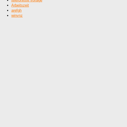
telefonliste vorlage
Arbeitszeit
arefgh
winvnz