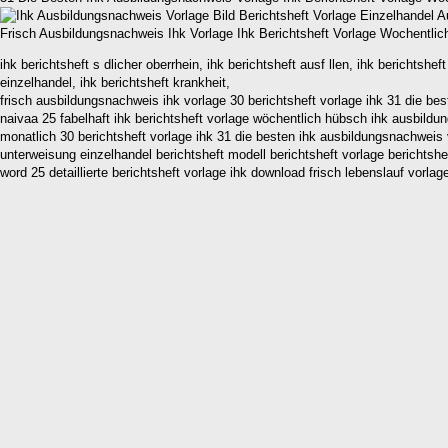
Frisch Ausbildungsnachweis Ihk Vorlage Ihk Berichtsheft Vorlage Wochentli
ihk berichtsheft s dlicher oberrhein, ihk berichtsheft ausf llen, ihk berichtshef
einzelhandel, ihk berichtsheft krankheit,
frisch ausbildungsnachweis ihk vorlage 30 berichtsheft vorlage ihk 31 die be
naivaa 25 fabelhaft ihk berichtsheft vorlage wöchentlich hübsch ihk ausbildu
monatlich 30 berichtsheft vorlage ihk 31 die besten ihk ausbildungsnachweis 
unterweisung einzelhandel berichtsheft modell berichtsheft vorlage berichts
word 25 detaillierte berichtsheft vorlage ihk download frisch lebenslauf vorlag