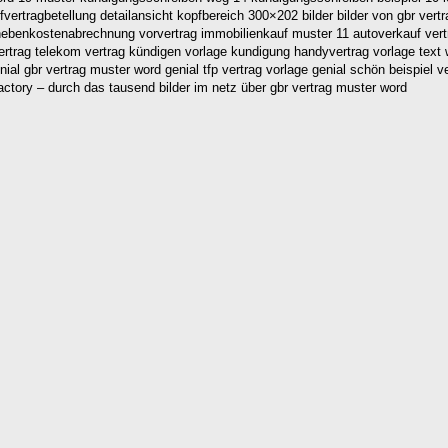
fvertragbetellung detailansicht kopfbereich 300×202 bilder bilder von gbr ver
nebenkostenabrechnung vorvertrag immobilienkauf muster 11 autoverkauf vert
rag telekom vertrag kündigen vorlage kundigung handyvertrag vorlage text w
enial gbr vertrag muster word genial tfp vertrag vorlage genial schön beispiel
factory – durch das tausend bilder im netz über gbr vertrag muster word