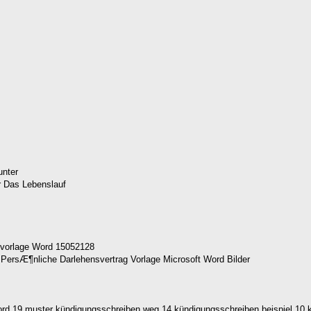
unter
gsvorlage Word 15052128
word 19 muster kündigungsschreiben weg 14 kündigungsschreiben beispiel 10 k