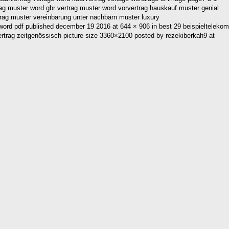
trag muster word gbr vertrag muster word vorvertrag hauskauf muster genial
rag muster vereinbarung unter nachbarn muster luxury
ord pdf published december 19 2016 at 644 × 906 in best 29 beispieltelekom
 vertrag zeitgenössisch picture size 3360×2100 posted by rezekiberkah9 at