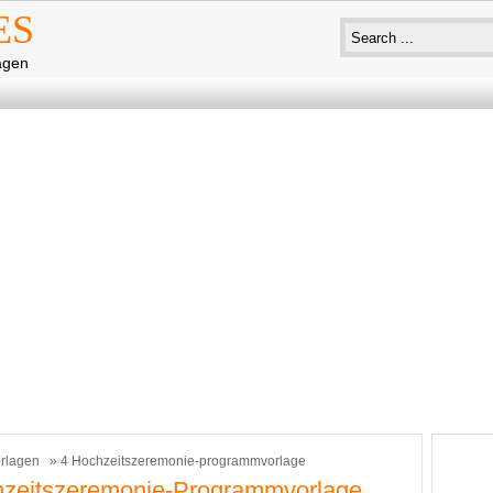
ES
agen
rlagen
» 4 Hochzeitszeremonie-programmvorlage
hzeitszeremonie-Programmvorlage