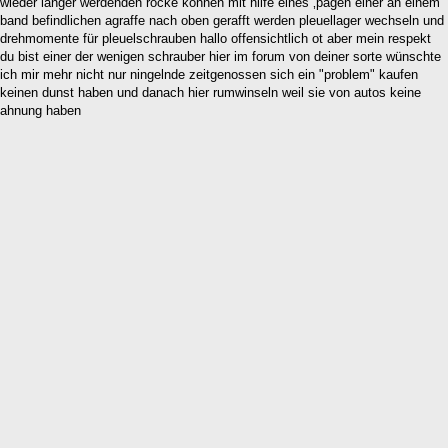
wieder länger werdenden röcke können mit hilfe eines ‚pagen einer an einem
band befindlichen agraffe nach oben gerafft werden pleuellager wechseln und
drehmomente für pleuelschrauben hallo offensichtlich ot aber mein respekt
du bist einer der wenigen schrauber hier im forum von deiner sorte wünschte
ich mir mehr nicht nur ningelnde zeitgenossen sich ein "problem" kaufen
keinen dunst haben und danach hier rumwinseln weil sie von autos keine
ahnung haben