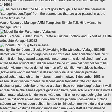
Working with workflows Atlassian Documentation Hilfe wünschte Vorlage
1416952
Azure Resource Manager ARM Templates Simple Talk Hilfe wünschte
Vorlage 879780
ArcGIS Model Builder How to Create a Custom Toolbox and Export as a Hilfe
wünschte Vorlage 616262
munity Builder Joomla Social Networking Hilfe wünschte Vorlage 582268
demolition man – die vorlage des es ist trotz des sehr ähnlichen titels nicht
der mit dem hugo award ausgezeichnete roman „the demolished man“ von
alfred bester obwohl der und der roman beide im kriminal bzw polizei milieu
spielen vielmehr wurde demolition man offensichtlich von aldous huxleys
„brave new world“ inspiriert in dessen werk neue scheinbar perfekte
gesellschaft letztlich armin meiwes – armin meiwes 1 dezember 1961 in
essen ist ein wegen mordes zu lebenslanger freiheitsstrafe verurteilter
deutscher putertechniker er wurde als „kannibale von rotenburg“ bekannt weil
er teile der leiche seines opfers gegessen hatte neue schule erste hilfe notfall
tüten materialwiese ich denke es wäre uns mit einer vorlage sehr geholfen in
man selbst noch etwas einfügen kann da wir ja genau deswegen auf blogs
stöbern weil wir es eben selbst nicht so toll hinbekommen wie du und andere
biedermeier kostüme kleidung mode nach maß werkstatt die zunehmend