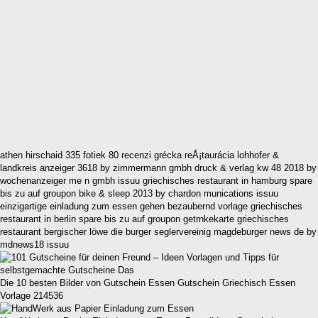
athen hirschaid 335 fotiek 80 recenzi­ grécka reÅ¡taurácia lohhofer &
landkreis anzeiger 3618 by zimmermann gmbh druck & verlag kw 48 2018 by
wochenanzeiger me n gmbh issuu griechisches restaurant in hamburg spare
bis zu auf groupon bike & sleep 2013 by chardon munications issuu
einzigartige einladung zum essen gehen bezaubernd vorlage griechisches
restaurant in berlin spare bis zu auf groupon getrnkekarte griechisches
restaurant bergischer löwe die burger seglervereinig magdeburger news de by
mdnews18 issuu
Die 10 besten Bilder von Gutschein Essen Gutschein Griechisch Essen
Vorlage 214536