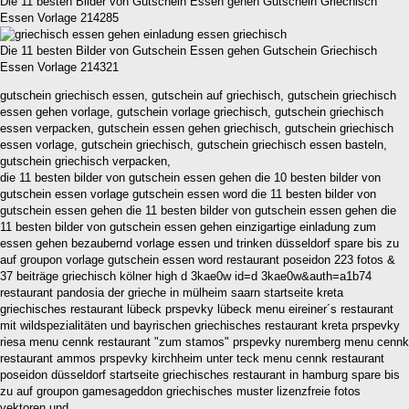
Die 11 besten Bilder von Gutschein Essen gehen Gutschein Griechisch
Essen Vorlage 214285
Die 11 besten Bilder von Gutschein Essen gehen Gutschein Griechisch
Essen Vorlage 214321
gutschein griechisch essen, gutschein auf griechisch, gutschein griechisch
essen gehen vorlage, gutschein vorlage griechisch, gutschein griechisch
essen verpacken, gutschein essen gehen griechisch, gutschein griechisch
essen vorlage, gutschein griechisch, gutschein griechisch essen basteln,
gutschein griechisch verpacken,
die 11 besten bilder von gutschein essen gehen die 10 besten bilder von
gutschein essen vorlage gutschein essen word die 11 besten bilder von
gutschein essen gehen die 11 besten bilder von gutschein essen gehen die
11 besten bilder von gutschein essen gehen einzigartige einladung zum
essen gehen bezaubernd vorlage essen und trinken düsseldorf spare bis zu
auf groupon vorlage gutschein essen word restaurant poseidon 223 fotos &
37 beiträge griechisch kölner high d 3kae0w id=d 3kae0w&auth=a1b74
restaurant pandosia der grieche in mülheim saarn startseite kreta
griechisches restaurant lübeck pr­spevky lübeck menu eireiner´s restaurant
mit wildspezialitäten und bayrischen griechisches restaurant kreta pr­spevky
riesa menu cenn­k restaurant "zum stamos" pr­spevky nuremberg menu cenn­k
restaurant ammos pr­spevky kirchheim unter teck menu cenn­k restaurant
poseidon düsseldorf startseite griechisches restaurant in hamburg spare bis
zu auf groupon gamesageddon griechisches muster lizenzfreie fotos
vektoren und