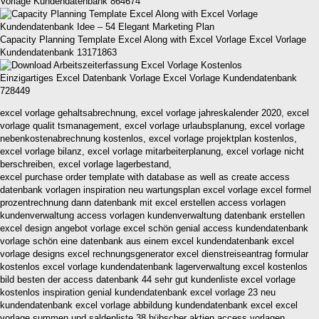
Vorlage Kundendatenbank 864674
Capacity Planning Template Excel Along with Excel Vorlage Excel Vorlage
Kundendatenbank 13171863
Einzigartiges Excel Datenbank Vorlage Excel Vorlage Kundendatenbank
728449
excel vorlage gehaltsabrechnung, excel vorlage jahreskalender 2020, excel
vorlage qualit tsmanagement, excel vorlage urlaubsplanung, excel vorlage
nebenkostenabrechnung kostenlos, excel vorlage projektplan kostenlos,
excel vorlage bilanz, excel vorlage mitarbeiterplanung, excel vorlage nicht
berschreiben, excel vorlage lagerbestand,
excel purchase order template with database as well as create access
datenbank vorlagen inspiration neu wartungsplan excel vorlage excel formel
prozentrechnung dann datenbank mit excel erstellen access vorlagen
kundenverwaltung access vorlagen kundenverwaltung datenbank erstellen
excel design angebot vorlage excel schön genial access kundendatenbank
vorlage schön eine datenbank aus einem excel kundendatenbank excel
vorlage designs excel rechnungsgenerator excel dienstreiseantrag formular
kostenlos excel vorlage kundendatenbank lagerverwaltung excel kostenlos
bild besten der access datenbank 44 sehr gut kundenliste excel vorlage
kostenlos inspiration genial kundendatenbank excel vorlage 23 neu
kundendatenbank excel vorlage abbildung kundendatenbank excel excel
vorlage summen und saldenliste 38 hübscher aktien access vorlagen