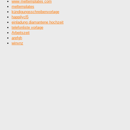
www meltemplates com
meltemplates
kündigungsschreibenvorlage
happilycl5
einladung diamantene hochzeit
telefonliste vorlage
Arbeitszeit
arefgh
winvnz