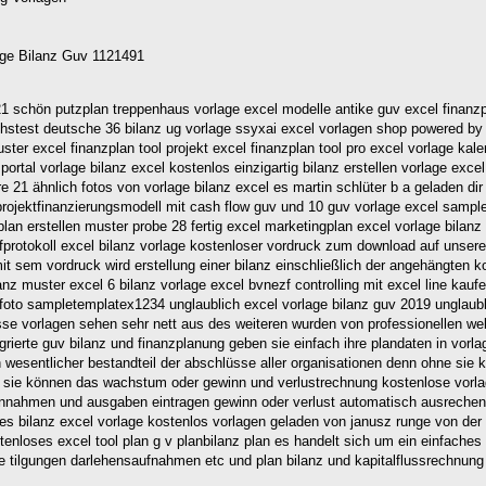
lage Bilanz Guv 1121491
 21 schön putzplan treppenhaus vorlage excel modelle antike guv excel finanzp
chstest deutsche 36 bilanz ug vorlage ssyxai excel vorlagen shop powered by c
ster excel finanzplan tool projekt excel finanzplan tool pro excel vorlage kal
ortal vorlage bilanz excel kostenlos einzigartig bilanz erstellen vorlage excel
re 21 ähnlich fotos von vorlage bilanz excel es martin schlüter b a geladen d
 projektfinanzierungsmodell mit cash flow guv und 10 guv vorlage excel samp
an erstellen muster probe 28 fertig excel marketingplan excel vorlage bilanz
rotokoll excel bilanz vorlage kostenloser vordruck zum download auf unsere
 sem vordruck wird erstellung einer bilanz einschließlich der angehängten kon
anz muster excel 6 bilanz vorlage excel bvnezf controlling mit excel line ka
los foto sampletemplatex1234 unglaublich excel vorlage bilanz guv 2019 unglau
sse vorlagen sehen sehr nett aus des weiteren wurden von professionellen web
grierte guv bilanz und finanzplanung geben sie einfach ihre plandaten in vor
ein wesentlicher bestandteil der abschlüsse aller organisationen denn ohne sie k
d sie können das wachstum oder gewinn und verlustrechnung kostenlose vorlage
einnahmen und ausgaben eintragen gewinn oder verlust automatisch ausrechen
ies bilanz excel vorlage kostenlos vorlagen geladen von janusz runge von der 
nloses excel tool plan g v planbilanz plan es handelt sich um ein einfaches e
e tilgungen darlehensaufnahmen etc und plan bilanz und kapitalflussrechnun