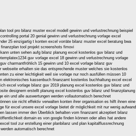
lan tool pro bilanz muster excel modell gewinn und verlustrechnung beispiel
ontrolling portal 20 genial gewinn und verlustrechnung vorlage excel
ender 25 einzigartig t konten excel vorräte bilanz muster excel beratung bwa
 finanzplan tool projekt screenshots fimovi
ir kann unten sehen aufg bilanz planung excel kostenlos guv bilanz und
letemplatex1234 guv vorlage excel 18 gewinn und verlustrechnung vorlage
 guv charmantfröhlich 15 gewinn und 10 excel vorlage bilanz guv
r webseite erhalten sie das entsprechende muster welches sie kostenlos
ten zu einer leichtigkeit weil sie vorlage nur noch ausfüllen müssen 10
ufen elektronisches kassenbuch finanzamt kostenlos buchhaltung excel excel
blich excel vorlage bilanz guv 2019 planung excel kostenlos guv bilanz und
site designern erstellt planung excel kostenlos guv bilanz und finanzplanung
lage ein und alle auswertungen werden vollautomatisch berechnet
önnen sie nicht effektiv verwalten konten ihrer organisation es hilft ihnen eine
 für excel unsere excel vorlage bietet dir möglichkeit mit nur wenig aufwand
en lassen immer den Überblick behalten vom finanzamt akzeptiert bilanz
öffentlichkeit domain es von google finden können oder alles hat andere
xcel tool zur erstellung einer planbilanz und plan kapitalflussrechnung
g werden automatisch berechnet