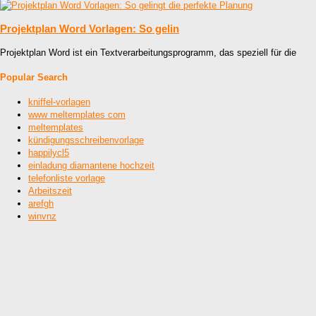
Projektplan Word Vorlagen: So gelin
Projektplan Word ist ein Textverarbeitungsprogramm, das speziell für die
Popular Search
kniffel-vorlagen
www meltemplates com
meltemplates
kündigungsschreibenvorlage
happilycl5
einladung diamantene hochzeit
telefonliste vorlage
Arbeitszeit
arefgh
winvnz