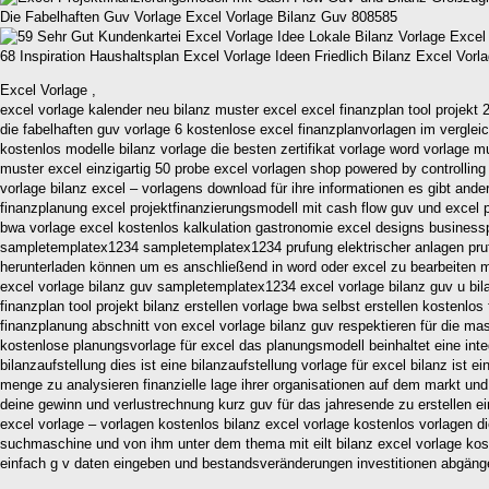
Die Fabelhaften Guv Vorlage Excel Vorlage Bilanz Guv 808585
68 Inspiration Haushaltsplan Excel Vorlage Ideen Friedlich Bilanz Excel Vor
Excel Vorlage ,
excel vorlage kalender neu bilanz muster excel excel finanzplan tool projekt
die fabelhaften guv vorlage 6 kostenlose excel finanzplanvorlagen im verglei
kostenlos modelle bilanz vorlage die besten zertifikat vorlage word vorlage mu
muster excel einzigartig 50 probe excel vorlagen shop powered by controlling p
vorlage bilanz excel – vorlagens download für ihre informationen es gibt ande
finanzplanung excel projektfinanzierungsmodell mit cash flow guv und excel
bwa vorlage excel kostenlos kalkulation gastronomie excel designs businesspl
sampletemplatex1234 sampletemplatex1234 prufung elektrischer anlagen prufp
herunterladen können um es anschließend in word oder excel zu bearbeiten mit
excel vorlage bilanz guv sampletemplatex1234 excel vorlage bilanz guv u bil
finanzplan tool projekt bilanz erstellen vorlage bwa selbst erstellen kosten
finanzplanung abschnitt von excel vorlage bilanz guv respektieren für die ma
kostenlose planungsvorlage für excel das planungsmodell beinhaltet eine inte
bilanzaufstellung dies ist eine bilanzaufstellung vorlage für excel bilanz ist 
menge zu analysieren finanzielle lage ihrer organisationen auf dem markt un
deine gewinn und verlustrechnung kurz guv für das jahresende zu erstellen 
excel vorlage – vorlagen kostenlos bilanz excel vorlage kostenlos vorlagen d
suchmaschine und von ihm unter dem thema mit eilt bilanz excel vorlage koste
einfach g v daten eingeben und bestandsveränderungen investitionen abgäng