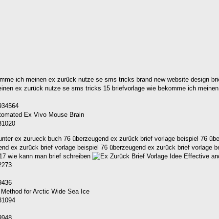
komme ich meinen ex zurück nutze se sms tricks brand new website design br
einen ex zurück nutze se sms tricks 15 briefvorlage wie bekomme ich meine
2934564
731020
ter ex zurueck buch 76 überzeugend ex zurück brief vorlage beispiel 76 über
end ex zurück brief vorlage beispiel 76 überzeugend ex zurück brief vorlage 
l 17 wie kann man brief schreiben
2273
9436
731094
9948