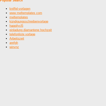
Popular Search
kniffel-vorlagen
www meltemplates com
meltemplates
kündigungsschreibenvorlage
happilycl5
einladung diamantene hochzeit
telefonliste vorlage
Arbeitszeit
arefgh
winvnz