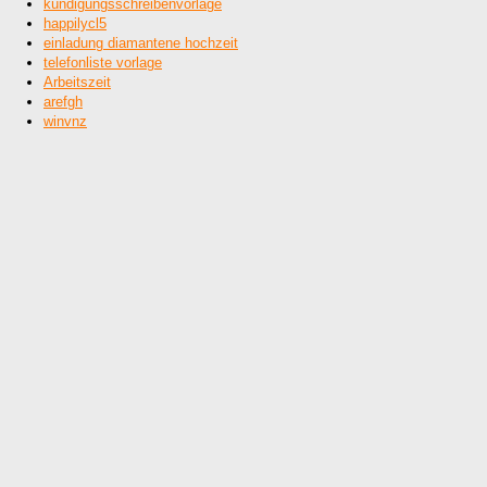
kündigungsschreibenvorlage
happilycl5
einladung diamantene hochzeit
telefonliste vorlage
Arbeitszeit
arefgh
winvnz