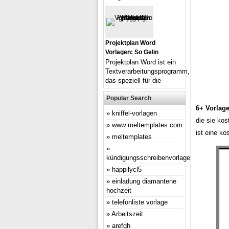
Projektplan Word
Vorlagen: So Gelin
Projektplan Word ist ein
Textverarbeitungsprogramm,
das speziell für die
Popular Search
6+ Vorlag
kniffel-vorlagen
die sie ko
www meltemplates com
ist eine k
meltemplates
kündigungsschreibenvorlage
happilycl5
einladung diamantene
hochzeit
telefonliste vorlage
Arbeitszeit
arefgh