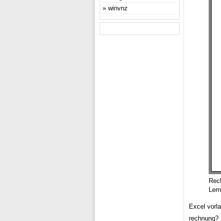
winvnz
Rec
Lern
Excel vorl
rechnung? 