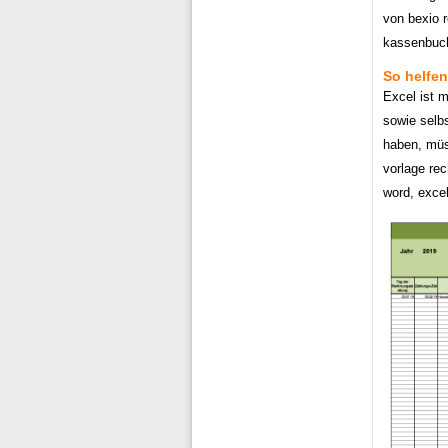
von bexio 
kassenbuch
So helfen
Excel ist m
sowie selb
haben, müs
vorlage re
word, excel