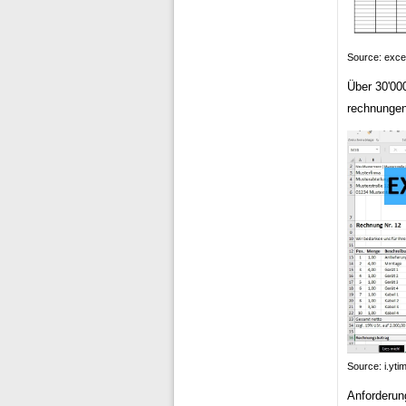
Source: exce
Über 30'00
rechnungen
Source: i.yt
Anforderung