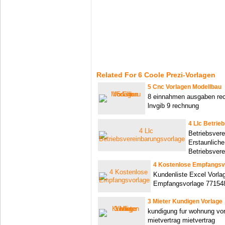
Related For 6 Coole Prezi-Vorlagen
5 Cnc Vorlagen Modellbau
8 einnahmen ausgaben rec
lnvgib 9 rechnung
4 Llc Betrie
Betriebsvere
Erstaunliche
Betriebsver
4 Kostenlose Empfangsv
Kundenliste Excel Vorla
Empfangsvorlage 77154
3 Mieter Kundigen Vorlage
kundigung fur wohnung vor
mietvertrag mietvertrag