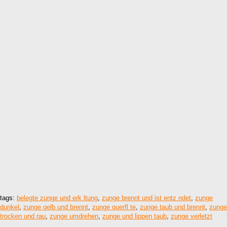
tags:
belegte zunge und erk ltung
,
zunge brennt und ist entz ndet
,
zunge
dunkel
,
zunge gelb und brennt
,
zunge querfl te
,
zunge taub und brennt
,
zunge
trocken und rau
,
zunge umdrehen
,
zunge und lippen taub
,
zunge verletzt