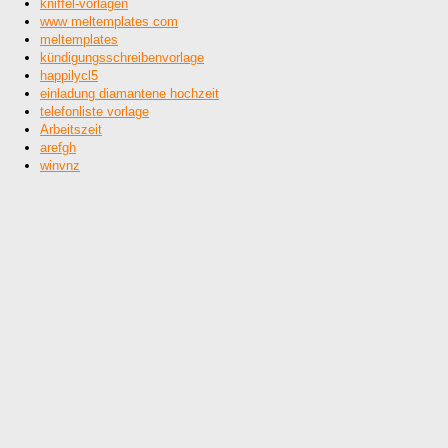
kniffel-vorlagen
www meltemplates com
meltemplates
kündigungsschreibenvorlage
happilycl5
einladung diamantene hochzeit
telefonliste vorlage
Arbeitszeit
arefgh
winvnz