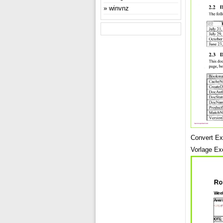
winvnz
Convert Ex
Vorlage Ex