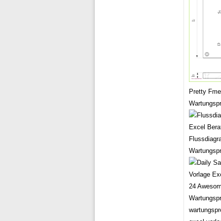
Pretty Fme
Wartungspr
Flussdiagr
Wartungspr
24 Awesome
Wartungspr
wartungspro