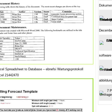
Dokument
Decembe
software
cel Spreadsheet to Database – ebnefsi Wartungsprotokoll
cel 21442470
abbildun