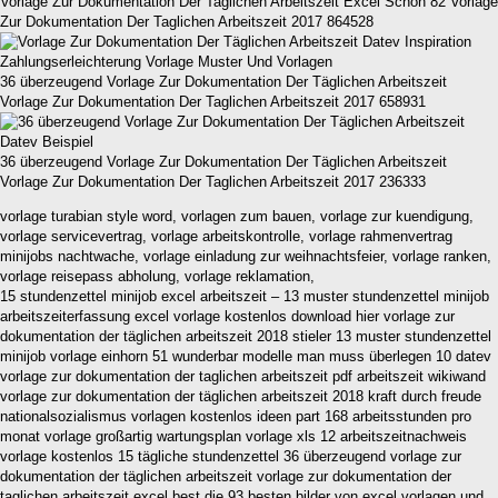
Vorlage Zur Dokumentation Der Taglichen Arbeitszeit Excel Schön 82 Vorlage
Zur Dokumentation Der Taglichen Arbeitszeit 2017 864528
36 überzeugend Vorlage Zur Dokumentation Der Täglichen Arbeitszeit
Vorlage Zur Dokumentation Der Taglichen Arbeitszeit 2017 658931
36 überzeugend Vorlage Zur Dokumentation Der Täglichen Arbeitszeit
Vorlage Zur Dokumentation Der Taglichen Arbeitszeit 2017 236333
vorlage turabian style word, vorlagen zum bauen, vorlage zur kuendigung,
vorlage servicevertrag, vorlage arbeitskontrolle, vorlage rahmenvertrag
minijobs nachtwache, vorlage einladung zur weihnachtsfeier, vorlage ranken,
vorlage reisepass abholung, vorlage reklamation,
15 stundenzettel minijob excel arbeitszeit – 13 muster stundenzettel minijob
arbeitszeiterfassung excel vorlage kostenlos download hier vorlage zur
dokumentation der täglichen arbeitszeit 2018 stieler 13 muster stundenzettel
minijob vorlage einhorn 51 wunderbar modelle man muss überlegen 10 datev
vorlage zur dokumentation der taglichen arbeitszeit pdf arbeitszeit wikiwand
vorlage zur dokumentation der täglichen arbeitszeit 2018 kraft durch freude
nationalsozialismus vorlagen kostenlos ideen part 168 arbeitsstunden pro
monat vorlage großartig wartungsplan vorlage xls 12 arbeitszeitnachweis
vorlage kostenlos 15 tägliche stundenzettel 36 überzeugend vorlage zur
dokumentation der täglichen arbeitszeit vorlage zur dokumentation der
taglichen arbeitszeit excel best die 93 besten bilder von excel vorlagen und