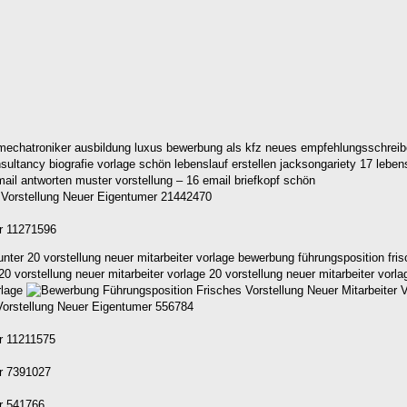
mechatroniker ausbildung luxus bewerbung als kfz neues empfehlungsschreib
sultancy biografie vorlage schön lebenslauf erstellen jacksongariety 17 lebensl
 Vorstellung Neuer Eigentumer 21442470
er 11271596
r 20 vorstellung neuer mitarbeiter vorlage bewerbung führungsposition frisch
 20 vorstellung neuer mitarbeiter vorlage 20 vorstellung neuer mitarbeiter vor
rlage
 Vorstellung Neuer Eigentumer 556784
er 11211575
er 7391027
er 541766