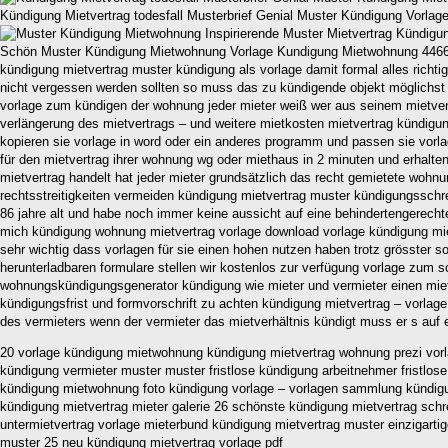
Kündigung Mietvertrag todesfall Musterbrief Genial Muster Kündigung Vorl
Schön Muster Kündigung Mietwohnung Vorlage Kundigung Mietwohnung 446
kündigung mietvertrag muster kündigung als vorlage damit formal alles richtig
nicht vergessen werden sollten so muss das zu kündigende objekt möglichst 
vorlage zum kündigen der wohnung jeder mieter weiß wer aus seinem mietvert
verlängerung des mietvertrags – und weitere mietkosten mietvertrag kündigun
kopieren sie vorlage in word oder ein anderes programm und passen sie vorlag
für den mietvertrag ihrer wohnung wg oder miethaus in 2 minuten und erhalte
mietvertrag handelt hat jeder mieter grundsätzlich das recht gemietete wohn
rechtsstreitigkeiten vermeiden kündigung mietvertrag muster kündigungsschr
86 jahre alt und habe noch immer keine aussicht auf eine behindertengerech
mich kündigung wohnung mietvertrag vorlage download vorlage kündigung miet
sehr wichtig dass vorlagen für sie einen hohen nutzen haben trotz grösster s
herunterladbaren formulare stellen wir kostenlos zur verfügung vorlage zum
wohnungskündigungsgenerator kündigung wie mieter und vermieter einen mietve
kündigungsfrist und formvorschrift zu achten kündigung mietvertrag – vorlag
des vermieters wenn der vermieter das mietverhältnis kündigt muss er s auf
20 vorlage kündigung mietwohnung kündigung mietvertrag wohnung prezi vorlag
kündigung vermieter muster muster fristlose kündigung arbeitnehmer fristlos
kündigung mietwohnung foto kündigung vorlage – vorlagen sammlung kündigun
kündigung mietvertrag mieter galerie 26 schönste kündigung mietvertrag sc
untermietvertrag vorlage mieterbund kündigung mietvertrag muster einzigarti
muster 25 neu kündigung mietvertrag vorlage pdf