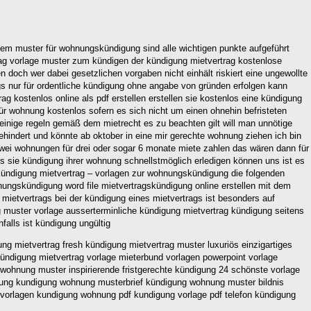
einem muster für wohnungskündigung sind alle wichtigen punkte aufgeführt
rag vorlage muster zum kündigen der kündigung mietvertrag kostenlose
doch wer dabei gesetzlichen vorgaben nicht einhält riskiert eine ungewollte
gs nur für ordentliche kündigung ohne angabe von gründen erfolgen kann
g kostenlos online als pdf erstellen erstellen sie kostenlos eine kündigung
ür wohnung kostenlos sofern es sich nicht um einen ohnehin befristeten
einige regeln gemäß dem mietrecht es zu beachten gilt will man unnötige
hindert und könnte ab oktober in eine mir gerechte wohnung ziehen ich bin
zwei wohnungen für drei oder sogar 6 monate miete zahlen das wären dann für
s sie kündigung ihrer wohnung schnellstmöglich erledigen können uns ist es
n kündigung mietvertrag – vorlagen zur wohnungskündigung die folgenden
nungskündigung word file mietvertragskündigung online erstellen mit dem
mietvertrags bei der kündigung eines mietvertrags ist besonders auf
g muster vorlage ausserterminliche kündigung mietvertrag kündigung seitens
alls ist kündigung ungültig
g mietvertrag fresh kündigung mietvertrag muster luxuriös einzigartiges
kündigung mietvertrag vorlage mieterbund vorlagen powerpoint vorlage
ohnung muster inspirierende fristgerechte kündigung 24 schönste vorlage
igung kundigung wohnung musterbrief kündigung wohnung muster bildnis
l vorlagen kundigung wohnung pdf kundigung vorlage pdf telefon kündigung