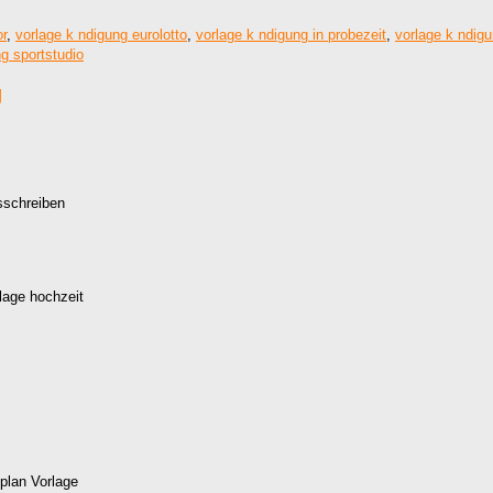
or
,
vorlage k ndigung eurolotto
,
vorlage k ndigung in probezeit
,
vorlage k ndigu
g sportstudio
g
sschreiben
lage hochzeit
plan Vorlage