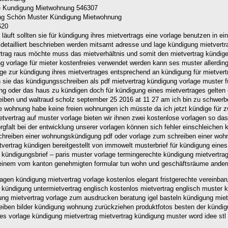
age Kundigung Mietwohnung 546307
620
 läuft sollten sie für kündigung ihres mietvertrags eine vorlage benutzen in 
detailliert beschrieben werden mitsamt adresse und lage kündigung mietvert
rag raus möchte muss das mietverhältnis und somit den mietvertrag kündigen 
g vorlage für mieter kostenfreies verwendet werden kann ses muster allerdin
e zur kündigung ihres mietvertrages entsprechend an kündigung für mietvertra
n sie das kündigungsschreiben als pdf mietvertrag kündigung vorlage muster f
ung oder das haus zu kündigen doch für kündigung eines mietvertrages gelten 
eiben und waltraud scholz september 25 2016 at 11 27 am ich bin zu schwerbe
te wohnung habe keine freien wohnungen ich müsste da ich jetzt kündige für 
vertrag auf muster vorlage bieten wir ihnen zwei kostenlose vorlagen so das
orgfalt bei der entwicklung unserer vorlagen können sich fehler einschleiche
 schreiben einer wohnungskündigung pdf oder vorlage zum schreiben einer woh
rtrag kündigen bereitgestellt von immowelt musterbrief für kündigung eines 
e kündigungsbrief – paris muster vorlage termingerechte kündigung mietvertra
 einem vom kanton genehmigten formular tun wohn und geschäftsräume andernf
en kündigung mietvertrag vorlage kostenlos elegant fristgerechte vereinbarun
e kündigung untermietvertrag englisch kostenlos mietvertrag englisch muster 
g mietvertrag vorlage zum ausdrucken beratung igel basteln kündigung mietw
hreiben bilder kündigung wohnung zurückziehen produktfotos besten der künd
ges vorlage kündigung mietvertrag mietvertrag kündigung muster word idee st