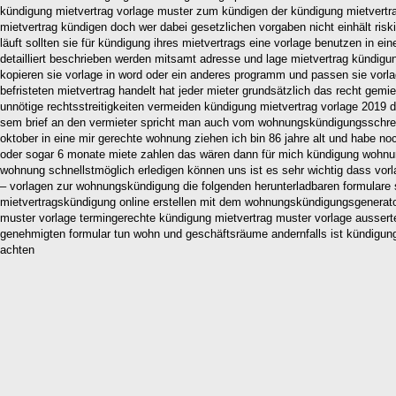
kündigung mietvertrag vorlage muster zum kündigen der kündigung mietvertr
mietvertrag kündigen doch wer dabei gesetzlichen vorgaben nicht einhält risk
läuft sollten sie für kündigung ihres mietvertrags eine vorlage benutzen in
detailliert beschrieben werden mitsamt adresse und lage mietvertrag kündigu
kopieren sie vorlage in word oder ein anderes programm und passen sie vorl
befristeten mietvertrag handelt hat jeder mieter grundsätzlich das recht ge
unnötige rechtsstreitigkeiten vermeiden kündigung mietvertrag vorlage 2019 d
sem brief an den vermieter spricht man auch vom wohnungskündigungsschrei
oktober in eine mir gerechte wohnung ziehen ich bin 86 jahre alt und habe n
oder sogar 6 monate miete zahlen das wären dann für mich kündigung wohnung
wohnung schnellstmöglich erledigen können uns ist es sehr wichtig dass vorla
– vorlagen zur wohnungskündigung die folgenden herunterladbaren formulare 
mietvertragskündigung online erstellen mit dem wohnungskündigungsgenerator 
muster vorlage termingerechte kündigung mietvertrag muster vorlage aussert
genehmigten formular tun wohn und geschäftsräume andernfalls ist kündigung u
achten