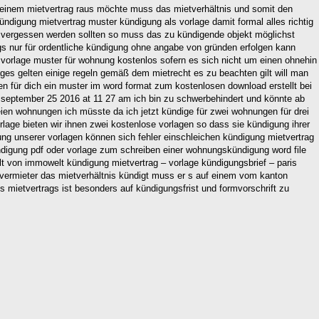
seinem mietvertrag raus möchte muss das mietverhältnis und somit den
ündigung mietvertrag muster kündigung als vorlage damit formal alles richtig
cht vergessen werden sollten so muss das zu kündigende objekt möglichst
gs nur für ordentliche kündigung ohne angabe von gründen erfolgen kann
 vorlage muster für wohnung kostenlos sofern es sich nicht um einen ohnehin
ages gelten einige regeln gemäß dem mietrecht es zu beachten gilt will man
en für dich ein muster im word format zum kostenlosen download erstellt bei
september 25 2016 at 11 27 am ich bin zu schwerbehindert und könnte ab
eien wohnungen ich müsste da ich jetzt kündige für zwei wohnungen für drei
age bieten wir ihnen zwei kostenlose vorlagen so dass sie kündigung ihrer
lung unserer vorlagen können sich fehler einschleichen kündigung mietvertrag
ndigung pdf oder vorlage zum schreiben einer wohnungskündigung word file
t von immowelt kündigung mietvertrag – vorlage kündigungsbrief – paris
 vermieter das mietverhältnis kündigt muss er s auf einem vom kanton
 mietvertrags ist besonders auf kündigungsfrist und formvorschrift zu