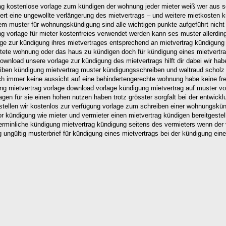
ag kostenlose vorlage zum kündigen der wohnung jeder mieter weiß wer aus 
iert eine ungewollte verlängerung des mietvertrags – und weitere mietkosten k
 einem muster für wohnungskündigung sind alle wichtigen punkte aufgeführt ni
ng vorlage für mieter kostenfreies verwendet werden kann ses muster allerdin
age zur kündigung ihres mietvertrages entsprechend an mietvertrag kündigung
mietete wohnung oder das haus zu kündigen doch für kündigung eines mietvertr
ownload unsere vorlage zur kündigung des mietvertrags hilft dir dabei wir hab
ben kündigung mietvertrag muster kündigungsschreiben und waltraud scholz 
och immer keine aussicht auf eine behindertengerechte wohnung habe keine fr
 mietvertrag vorlage download vorlage kündigung mietvertrag auf muster vorl
gen für sie einen hohen nutzen haben trotz grösster sorgfalt bei der entwick
stellen wir kostenlos zur verfügung vorlage zum schreiben einer wohnungskü
kündigung wie mieter und vermieter einen mietvertrag kündigen bereitgestell
erminliche kündigung mietvertrag kündigung seitens des vermieters wenn der
ngültig musterbrief für kündigung eines mietvertrags bei der kündigung eines