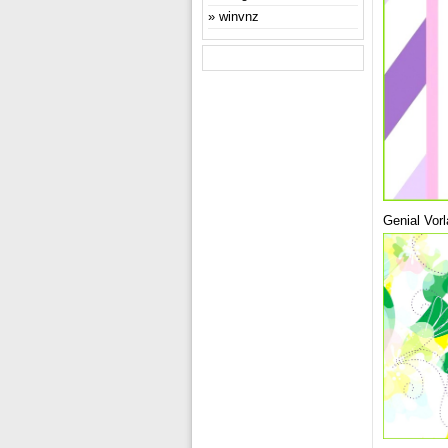
winvnz
Genial Vor