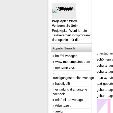
Projektplan Word
Vorlagen: So Gelin
Projektplan Word ist ein
Textverarbeitungsprogramm,
das speziell für die
Popular Search
6 restaura
kniffel-vorlagen
schön einl
www meltemplates com
geburtstag
meltemplates
geburtstags
man auf ei
kündigungsschreibenvorlage
happilycl5
text gebur
einladung diamantene
geburtstags
hochzeit
geburtstag
telefonliste vorlage
Arbeitszeit
arefgh