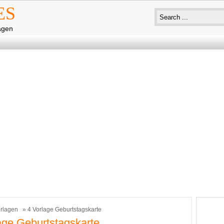
ES
agen
rlagen
» 4 Vorlage Geburtstagskarte
age Geburtstagskarte