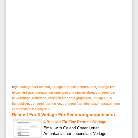
tags:
vorlage fuer ein bud
,
vorlage fuer einen firmen brief
,
vorlage fuer
teilzeit anfrage
,
vorlage fuer unterweisung staplerfahrer
,
vorlagen fuer
bewerbungs schreiben
,
vorlagen fuer data graphiken
,
vorlagen fuer
hundebilder
,
vorlagen fuer karten
,
vorlagen fuer lebenslauf
,
vorlagen fuer
versionstabellen englisch
Related For 3 Vorlage Für Rechnungsorganisator
4 Beispiel Für Eine Resume-Vorlage
Email with Cv and Cover Letter
Amerikanischer Lebenslauf Vorlage