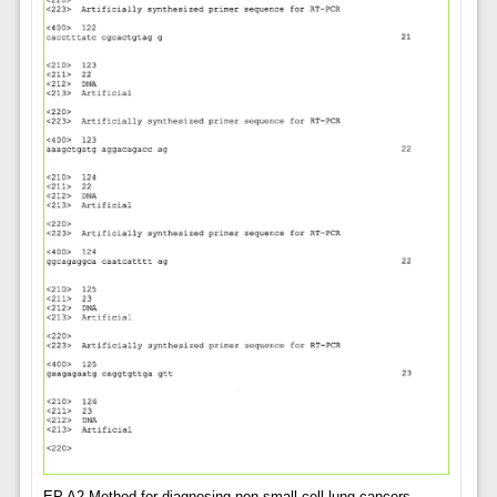
EP A2 Method for diagnosing non small cell lung cancers