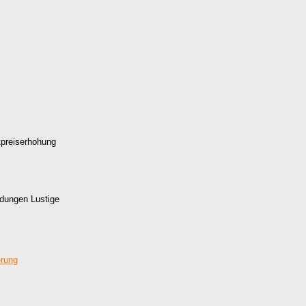
tpreiserhohung
adungen Lustige