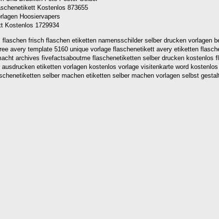
aschenetikett Kostenlos 873655
ett Kostenlos 1729934
 flaschen frisch flaschen etiketten namensschilder selber drucken vorlagen be
free avery template 5160 unique vorlage flaschenetikett avery etiketten fla
acht archives fivefactsaboutme flaschenetiketten selber drucken kostenlos fla
ausdrucken etiketten vorlagen kostenlos vorlage visitenkarte word kostenlos b
chenetiketten selber machen etiketten selber machen vorlagen selbst gestalt