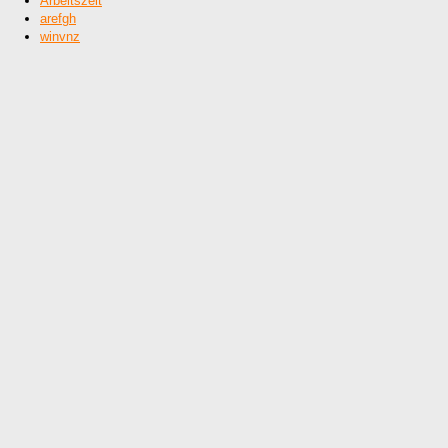
Arbeitszeit
arefgh
winvnz