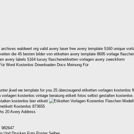
 archives waldwert org valid avery laser free avery template 5160 unique vorla
iketten die 45 besten bilder von etiketten avery template 8695 vorlage flasche
ten avery labels 5164 luxury flaschenetiketten vorlagen avery zweckform
ter jkwd we template for you 25 überzeugend etiketten vorlagen kostenlos fl
n vorlagen kostenlos vintage beratung etikett fotos selbst gestalten kostenlos
talten kostenlos bier etikett
netikett Kostenlos 873655
s 982647