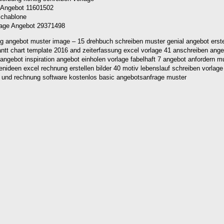
e Angebot 11601502
lage Angebot 29371498
 angebot muster image – 15 drehbuch schreiben muster genial angebot erstel
ntt chart template 2016 and zeiterfassung excel vorlage 41 anschreiben ange
angebot inspiration angebot einholen vorlage fabelhaft 7 angebot anfordern mu
enideen excel rechnung erstellen bilder 40 motiv lebenslauf schreiben vorlag
 und rechnung software kostenlos basic angebotsanfrage muster