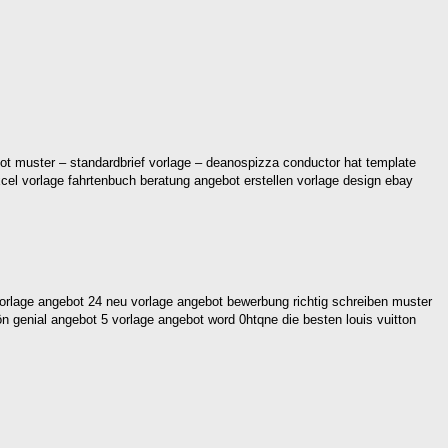
bot muster – standardbrief vorlage – deanospizza conductor hat template
el vorlage fahrtenbuch beratung angebot erstellen vorlage design ebay
rlage angebot 24 neu vorlage angebot bewerbung richtig schreiben muster
n genial angebot 5 vorlage angebot word 0htqne die besten louis vuitton