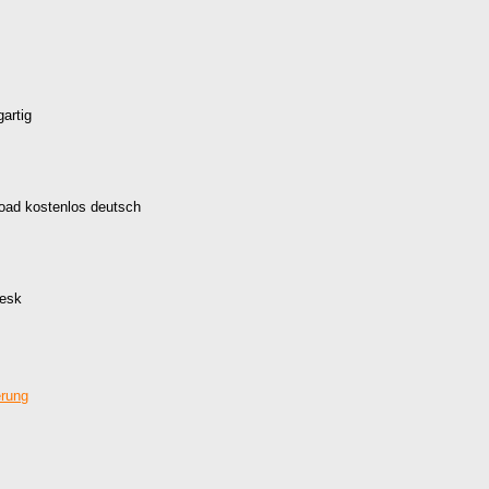
artig
load kostenlos deutsch
desk