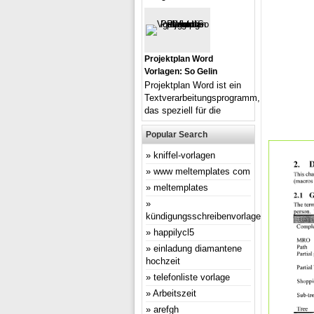
Projektplan Word
Vorlagen: So Gelin
Projektplan Word ist ein
Textverarbeitungsprogramm,
das speziell für die
Popular Search
kniffel-vorlagen
www meltemplates com
meltemplates
kündigungsschreibenvorlage
happilycl5
einladung diamantene
hochzeit
telefonliste vorlage
Arbeitszeit
arefgh