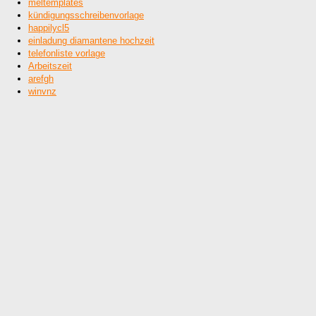
meltemplates
kündigungsschreibenvorlage
happilycl5
einladung diamantene hochzeit
telefonliste vorlage
Arbeitszeit
arefgh
winvnz