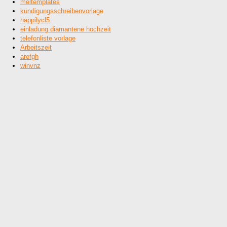
meltemplates
kündigungsschreibenvorlage
happilycl5
einladung diamantene hochzeit
telefonliste vorlage
Arbeitszeit
arefgh
winvnz