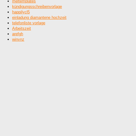
meltemplates
kündigungsschreibenvorlage
happilycl5
einladung diamantene hochzeit
telefonliste vorlage
Arbeitszeit
arefgh
winvnz