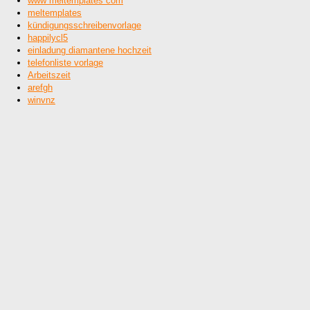
www meltemplates com
meltemplates
kündigungsschreibenvorlage
happilycl5
einladung diamantene hochzeit
telefonliste vorlage
Arbeitszeit
arefgh
winvnz