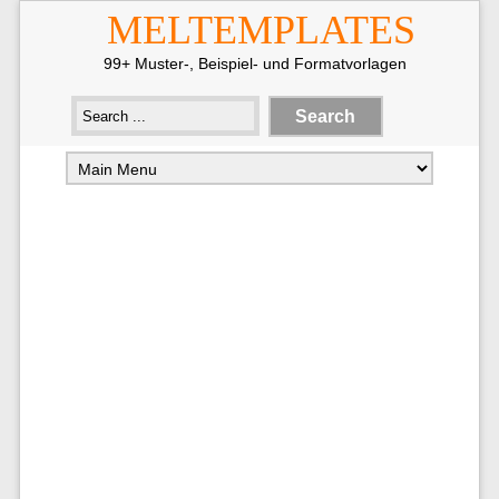
MELTEMPLATES
99+ Muster-, Beispiel- und Formatvorlagen