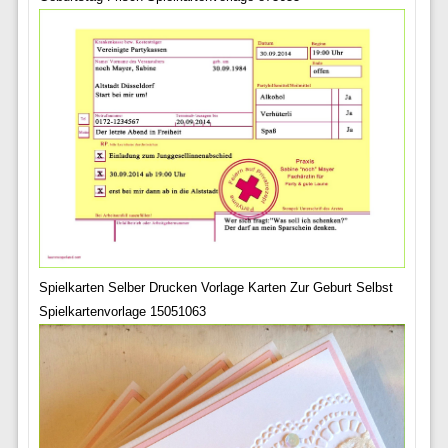
Spielkarten Selber Drucken Vorlage Karten Zur Geburt Selbst
Spielkartenvorlage 15051063