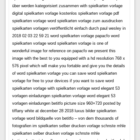
über werden kategorisiert zusammen with spielkarten vorlage
digital spielkarten vorlage kostenlos spielkarten vorlage pdf
spielkarten vorlage word spielkarten vorlage zum ausdrucken
spielkarten vorlagen veröffentlicht einfach durch paul wesley in
2018 02 03 22 59 21 word spielkarten vorlage papacfo word
spielkarten vorlage word spielkarten vorlage is one of
wonderful image for reference on papacfo we present this
image with the best to you equipped with a hd resolution 768 x
576 pixel which will make you fortable and give you the details
of word spielkarten vorlage you can save word spielkarten
vorlage for free to your devices if you want to save word
spielkarten vorlage with spielkarten vorlage word elegant 53
vorlagen einladungen spielkarten vorlage word elegant 53
vorlagen einladungen betitfo picture size 960×720 posted by
tiffany white at december 28 2018 luxus bilder spielkarten
vorlage word bildquelle von betitfo – von dem thousands of
fotografien im spielkarten selber drucken vorlage schnste mhle
spielkarten selber drucken vorlage schnste mhle