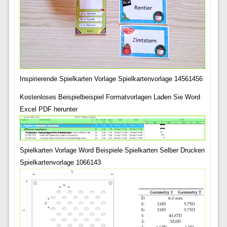
Inspirierende Spielkarten Vorlage Spielkartenvorlage 14561456
Kostenloses Beispielbeispiel Formatvorlagen Laden Sie Word
Excel PDF herunter
Spielkarten Vorlage Word Beispiele Spielkarten Selber Drucken
Spielkartenvorlage 1066143