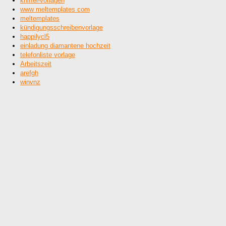
kniffel-vorlagen
www meltemplates com
meltemplates
kündigungsschreibenvorlage
happilycl5
einladung diamantene hochzeit
telefonliste vorlage
Arbeitszeit
arefgh
winvnz