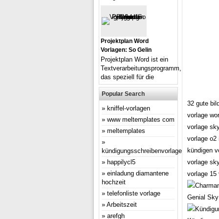
Projektplan Word
Vorlagen: So Gelin
Projektplan Word ist ein
Textverarbeitungsprogramm,
das speziell für die
Popular Search
32 gute bil
kniffel-vorlagen
vorlage wor
www meltemplates com
vorlage sk
meltemplates
vorlage o2 
kündigen v
kündigungsschreibenvorlage
happilycl5
vorlage sk
einladung diamantene
vorlage 15 
hochzeit
telefonliste vorlage
Genial Sky
Arbeitszeit
arefgh