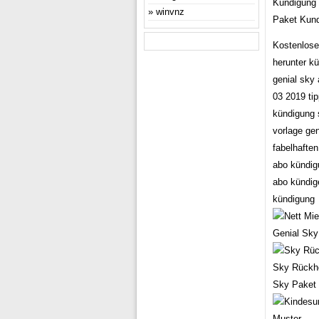
Kündigung 
winvnz
Paket Kund
Kostenlose
herunter k
genial sky
03 2019 tip
kündigung 
vorlage ge
fabelhafte
abo kündig
abo kündig
kündigung
Genial Sky
Sky Rückho
Sky Paket 