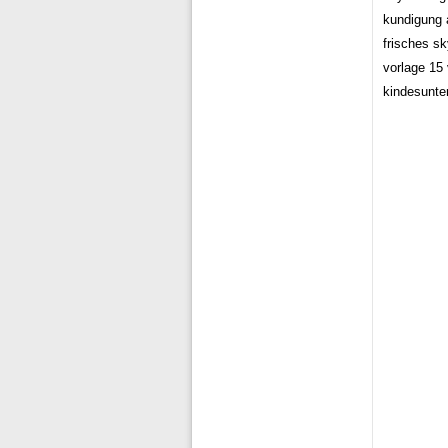
kundigung 
frisches s
vorlage 15
kindesunte