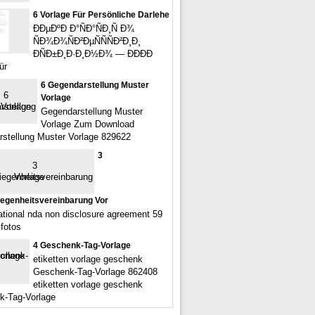
6 Vorlage Für Persönliche Darlehe
ÐÐµÐºÐ Ð°ÑÐ°ÑÐ¸Ñ Ð¾
ÑÐ¾Ð¾ÑÐ²ÐµÑÑÑÐ²Ð¸Ð¸
ÐÑÐ±Ð¸Ð·Ð¸Ð½Ð¾ — ÐÐ­ÐÐ
ür
6 Gegendarstellung Muster
Vorlage
Gegendarstellung Muster
Vorlage Zum Download
stellung Muster Vorlage 829622
3
egenheitsvereinbarung Vor
rational nda non disclosure agreement 59
 fotos
4 Geschenk-Tag-Vorlage
etiketten vorlage geschenk
Geschenk-Tag-Vorlage 862408
etiketten vorlage geschenk
k-Tag-Vorlage