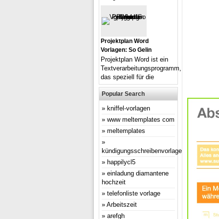
Projektplan Word
Vorlagen: So Gelin
Projektplan Word ist ein
Textverarbeitungsprogramm,
das speziell für die
Popular Search
kniffel-vorlagen
www meltemplates com
meltemplates
kündigungsschreibenvorlage
happilycl5
einladung diamantene
hochzeit
telefonliste vorlage
Arbeitszeit
arefgh