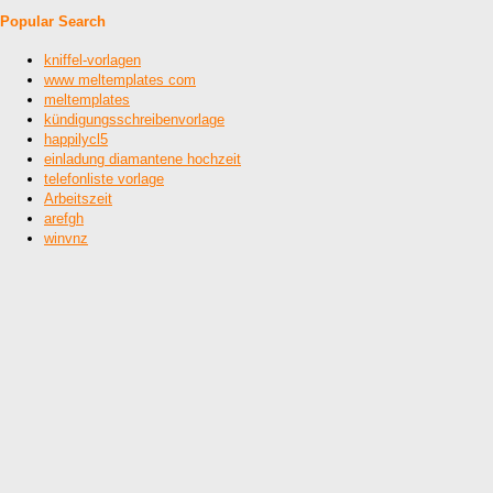
Popular Search
kniffel-vorlagen
www meltemplates com
meltemplates
kündigungsschreibenvorlage
happilycl5
einladung diamantene hochzeit
telefonliste vorlage
Arbeitszeit
arefgh
winvnz