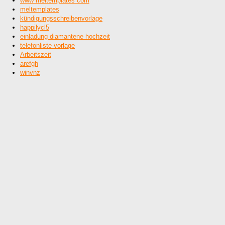
www meltemplates com
meltemplates
kündigungsschreibenvorlage
happilycl5
einladung diamantene hochzeit
telefonliste vorlage
Arbeitszeit
arefgh
winvnz