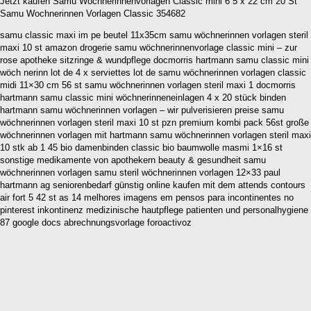
Jetzt kaufen Samu Wöchnerinnenvorlagen Classic mini 6 5 x 22 cm 20 St
Samu Wochnerinnen Vorlagen Classic 354682
samu classic maxi im pe beutel 11x35cm samu wöchnerinnen vorlagen steril
maxi 10 st amazon drogerie samu wöchnerinnenvorlage classic mini – zur
rose apotheke sitzringe & wundpflege docmorris hartmann samu classic mini
wöch nerinn lot de 4 x serviettes lot de samu wöchnerinnen vorlagen classic
midi 11×30 cm 56 st samu wöchnerinnen vorlagen steril maxi 1 docmorris
hartmann samu classic mini wöchnerinneneinlagen 4 x 20 stück binden
hartmann samu wöchnerinnen vorlagen – wir pulverisieren preise samu
wöchnerinnen vorlagen steril maxi 10 st pzn premium kombi pack 56st große
wöchnerinnen vorlagen mit hartmann samu wöchnerinnen vorlagen steril maxi
10 stk ab 1 45 bio damenbinden classic bio baumwolle masmi 1×16 st
sonstige medikamente von apothekern beauty & gesundheit samu
wöchnerinnen vorlagen samu steril wöchnerinnen vorlagen 12×33 paul
hartmann ag seniorenbedarf günstig online kaufen mit dem attends contours
air fort 5 42 st as 14 melhores imagens em pensos para incontinentes no
pinterest inkontinenz medizinische hautpflege patienten und personalhygiene
87 google docs abrechnungsvorlage foroactivoz