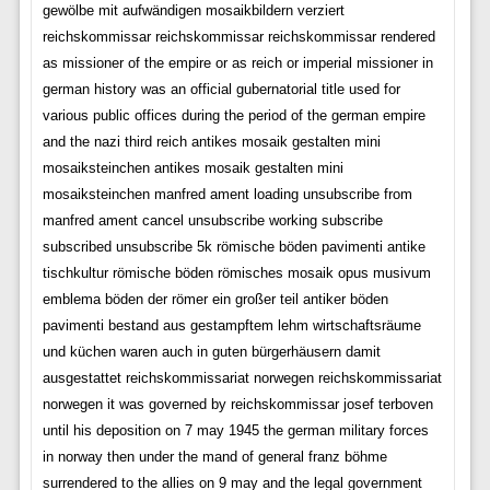
gewölbe mit aufwändigen mosaikbildern verziert
reichskommissar reichskommissar reichskommissar rendered
as missioner of the empire or as reich or imperial missioner in
german history was an official gubernatorial title used for
various public offices during the period of the german empire
and the nazi third reich antikes mosaik gestalten mini
mosaiksteinchen antikes mosaik gestalten mini
mosaiksteinchen manfred ament loading unsubscribe from
manfred ament cancel unsubscribe working subscribe
subscribed unsubscribe 5k römische böden pavimenti antike
tischkultur römische böden römisches mosaik opus musivum
emblema böden der römer ein großer teil antiker böden
pavimenti bestand aus gestampftem lehm wirtschaftsräume
und küchen waren auch in guten bürgerhäusern damit
ausgestattet reichskommissariat norwegen reichskommissariat
norwegen it was governed by reichskommissar josef terboven
until his deposition on 7 may 1945 the german military forces
in norway then under the mand of general franz böhme
surrendered to the allies on 9 may and the legal government