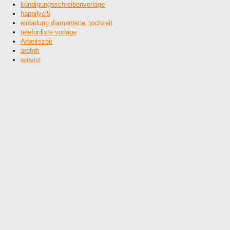
kündigungsschreibenvorlage
happilycl5
einladung diamantene hochzeit
telefonliste vorlage
Arbeitszeit
arefgh
winvnz